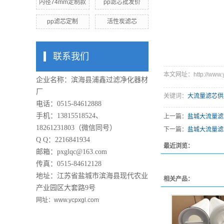
内径74mm定制款
pp滤芯批发价
pp滤芯定制
活性炭滤芯
联系我们
本文网址：http://www.ycp
企业名称：滨海县浦鑫过滤净化器材
厂
关键词：
大流量滤芯供
电话：0515-84612888
手机：13815518524、
上一篇：
盐城大流量滤
18261231803（微信同号）
下一篇：
盐城大流量滤
Q Q：2216841934
最近浏览：
邮箱：pxglqc@163.com
传真：0515-84612128
地址：江苏省盐城市滨海县现代农业
相关产品：
产业园区大套路9号
网址：www.ycpxgl.com