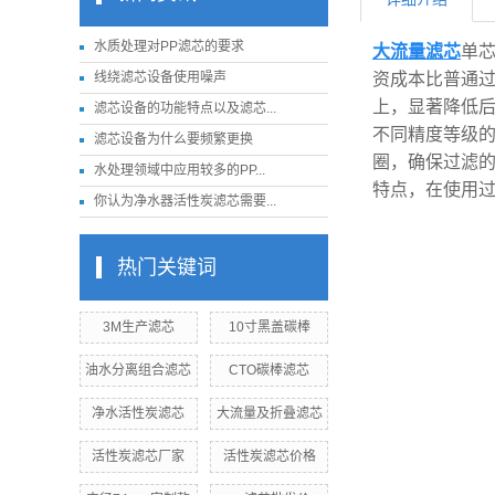
水质处理对PP滤芯的要求
大流量滤芯
单芯
线绕滤芯设备使用噪声
资成本比普通过
上，显著降低后
滤芯设备的功能特点以及滤芯...
不同精度等级
滤芯设备为什么要频繁更换
圈，确保过滤
水处理领域中应用较多的PP...
特点，在使用
你认为净水器活性炭滤芯需要...
热门关键词
3M生产滤芯
10寸黑盖碳棒
油水分离组合滤芯
CTO碳棒滤芯
净水活性炭滤芯
大流量及折叠滤芯
活性炭滤芯厂家
活性炭滤芯价格