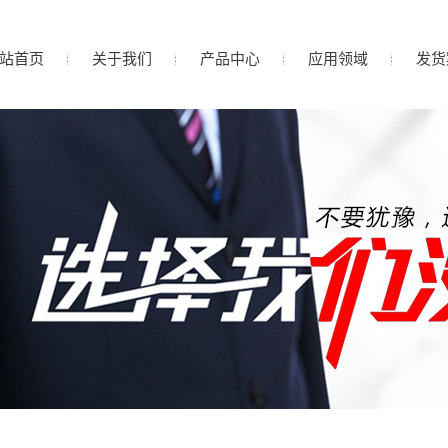
站首页
关于我们
产品中心
应用领域
发货
公司简介
盐城PP滤芯
营业执照
盐城非标大孔径及PP滤
企业文化
盐城活性炭滤芯
芯
联系我们
盐城大流量及折叠滤芯
盐城滤袋
盐城线绕滤芯
盐城组合滤芯