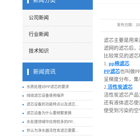
新闻分类
公司新闻
发布日期：
20
行业新闻
滤芯主要是用来
滤网的滤芯后，
技术知识
比较常见的滤芯
1.
pp棉滤芯
新闻资讯
PP滤芯
也叫做P
呈梯度分布，集
2.
活性炭滤芯
水质处理对PP滤芯的要求
活性炭滤芯产品
线绕滤芯设备使用噪声
还有液体滤芯使
滤芯设备的功能特点以及滤芯...
使受到污染的空
滤芯设备为什么要频繁更换
水处理领域中应用较多的PP...
你认为净水器活性炭滤芯需要...