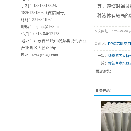
手机：13815518524、
等。缠绕时通过
18261231803（微信同号）
种液体有较高的
Q Q：2216841934
邮箱：pxglqc@163.com
本文网址：http://www.ycp
传真：0515-84612128
地址：江苏省盐城市滨海县现代农业
关键词：
PP滤芯供应
,
P
产业园区大套路9号
网址：www.ycpxgl.com
上一篇：
线绕滤芯设备
下一篇：
你认为净水器
最近浏览：
相关产品：