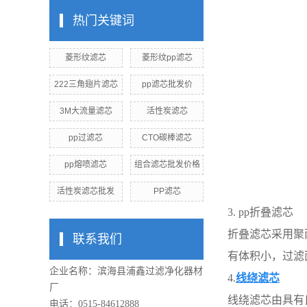
热门关键词
菱形纹滤芯
菱形纹pp滤芯
222三角翅片滤芯
pp滤芯批发价
3M大流量滤芯
活性炭滤芯
pp过滤芯
CTO碳棒滤芯
pp熔喷滤芯
组合滤芯批发价格
活性炭滤芯批发
PP滤芯
3. pp折叠滤芯
折叠滤芯采用聚丙烯
联系我们
有体积小，过滤面
企业名称：滨海县浦鑫过滤净化器材
4.
线绕滤芯
厂
线绕滤芯由具有
电话：0515-84612888