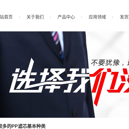
站首页
关于我们
产品中心
应用领域
发货
公司简介
PP滤芯
营业执照
非标大孔径及PP滤芯
企业文化
活性炭滤芯
联系我们
大流量及折叠滤芯
滤袋
线绕滤芯
组合滤芯
较多的PP滤芯基本种类