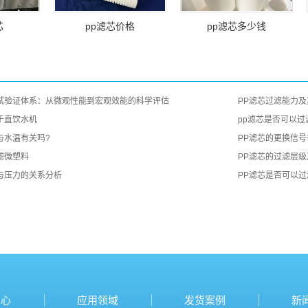
芯
pp滤芯价格
pp滤芯多少钱
试验证体系：从微观性能到宏观效能的科学评估
PP滤芯过滤能力
于直饮水机
pp滤芯是否可以过
与水温有关吗?
PP滤芯的更换信
滤微塑料
PP滤芯的过滤层
与压力的关系分析
PP滤芯是否可以过
中心
应用领域
发货案例
新