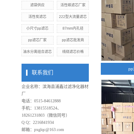
滤袋供应
活性碳滤芯厂家
活性炭滤芯
222型大流量滤芯
小尺寸pp滤芯
87mm内孔径
pp滤芯厂家
pp滤芯批发商
油水分离组合滤芯
线绕滤芯价格
p
联系我们
企业名称：滨海县浦鑫过滤净化器材
厂
电话：0515-84612888
手机：13815518524、
18261231803（微信同号）
Q Q：2216841934
邮箱：pxglqc@163.com