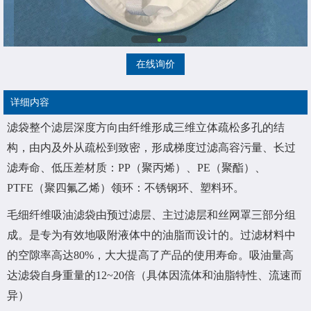
在线询价
详细内容
滤袋整个滤层深度方向由纤维形成三维立体疏松多孔的结
构，由内及外从疏松到致密，形成梯度过滤高容污量、长过
滤寿命、低压差材质：PP（聚丙烯）、PE（聚酯）、
PTFE（聚四氟乙烯）领环：不锈钢环、塑料环。
毛细纤维吸油滤袋由预过滤层、主过滤层和丝网罩三部分组
成。是专为有效地吸附液体中的油脂而设计的。过滤材料中
的空隙率高达80%，大大提高了产品的使用寿命。吸油量高
达滤袋自身重量的12~20倍（具体因流体和油脂特性、流速而
异）